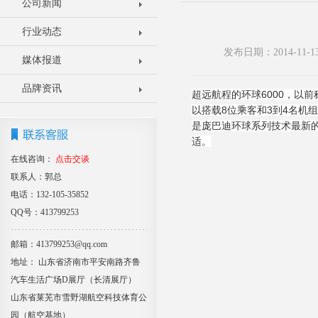
公司新闻
行业动态
发布日期：2014-11
媒体报道
品牌资讯
超远航程的环球6000，以
以搭载8位乘客和3到4名机组
是庞巴迪环球系列技术最新的
适。
在线咨询：
点击交谈
联系人：郭总
电话：132-105-35852
QQ号：413799253
邮箱：413799253@qq.com
地址： 山东省济南市平安南路齐鲁
汽车生活广场D展厅（长清展厅）
山东省莱芜市雪野湖航空科技体育公
园（航空基地）