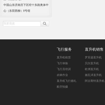
中国山东济南历下区经十东路奥体中
心（东荷西柳）8号馆
飞行服务
直升机销售
直升机租赁
罗宾逊直升机
飞行体验
贝尔直升机
飞行员培训
欧洲直升机
农林作业
施瓦泽直升机
直升机飞行婚礼
阿古斯特直升机
航空拍摄