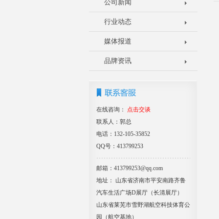
公司新闻
行业动态
媒体报道
品牌资讯
在线咨询：
点击交谈
联系人：郭总
电话：132-105-35852
QQ号：413799253
邮箱：413799253@qq.com
地址： 山东省济南市平安南路齐鲁
汽车生活广场D展厅（长清展厅）
山东省莱芜市雪野湖航空科技体育公
园（航空基地）