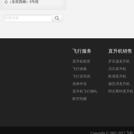
心（东荷西柳）8号馆
飞行服务
直升机销售
直升机租赁
罗宾逊直升机
飞行体验
贝尔直升机
飞行员培训
欧洲直升机
农林作业
施瓦泽直升机
直升机飞行婚礼
阿古斯特直升机
航空拍摄
Copyright © 2002-201