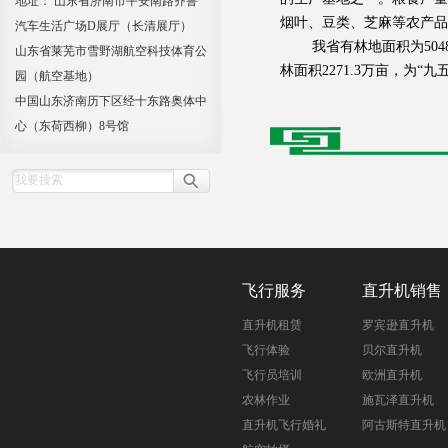
地址： 山东省济南市平安南路齐鲁
烟叶、豆类、芝麻等农产品
汽车生活广场D展厅（长清展厅）
我省有林地面积为5048万
山东省莱芜市雪野湖航空科技体育公
林面积2271.3万亩，为“九
园（航空基地）
中国山东济南历下区经十东路奥体中
心（东荷西柳）8号馆
飞行服务
直升机销售
直升机租赁
罗宾逊直升机
飞行体验
贝尔直升机
飞行员培训
欧洲直升机
农林作业
施瓦泽直升机
直升机飞行婚礼
阿古斯特直升机