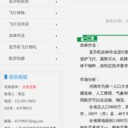
直升机租赁
飞行体验
发布日期：20
飞行员培训
农林作业
农林作业：
直升机飞行婚礼
直升机农林作业进行航空
航空拍摄
巡护飞行、索降灭火、机降
体干物料，按特定技术要求
市场分析：
河南作为第一人口大省、
在线咨询：
点击交谈
播造林、人工降雨、气象和
联系人：郭总
用航空可以在运输、物流、
电话：132-105-35852
全省总人口9800万，其
QQ号：413799253
市，109个（市）县，48个
全省耕地面积11889万
邮箱：413799253@qq.com
的生产基地之一。粮食产量大