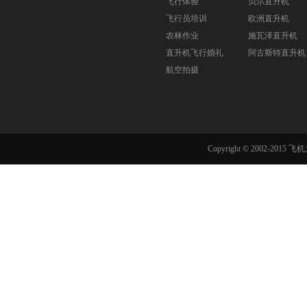
飞行体验
贝尔直升机
飞行员培训
欧洲直升机
农林作业
施瓦泽直升机
直升机飞行婚礼
阿古斯特直升机
航空拍摄
Copyright © 2002-201