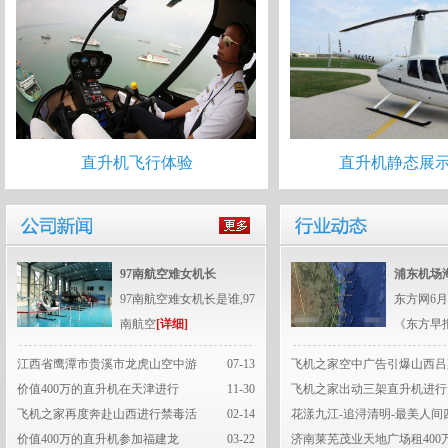
直升机飞行体验
直升机静态展
97南航空难女机长
浦东机场
97南航空难女机长是谁,97
东方网6月
南航空
[详细]
《东方早
江西省鹰潭市贵溪市龙虎山空中游
07-13
飞机之家空中广告引爆山西吕
价值400万的直升机在天津进行
11-30
飞机之家出动三架直升机进行
飞机之家再度奔赴山西进行禁毒活
02-14
花漾九江-追浔清明-最美人间
价值400万的直升机参加福建龙
03-22
济南莱芜茂业天地广场租400