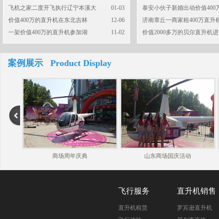
飞机之家二度开飞执行辽宁本溪大
01-03
泰安小伙子新婚出动价值400
价值400万的直升机在东北吉林
12-06
济南章丘一商家租400万直升
一架价值400万的直升机参加湖
11-02
价值2000多万的贝尔直升机进
案例展示 Product Display
商场周年庆典
山东商场国庆活动
飞行服务
直升机销售
直升机租赁
罗宾逊直升机